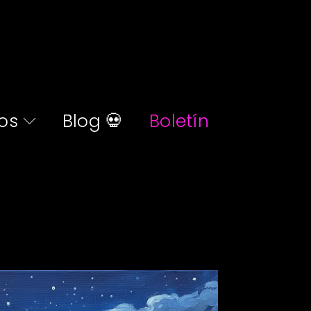
os
Blog 💀
Boletín