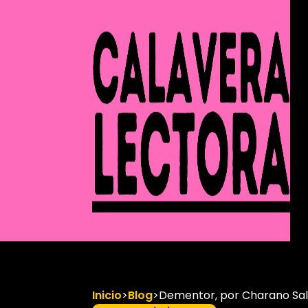
Inicio
>
Blog
>
Dementor, por Charano Sa