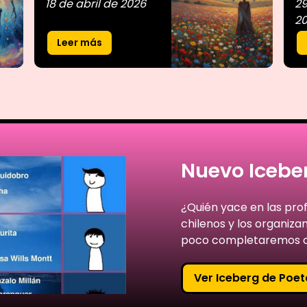
18 de abril de 2026
29
2
Leer más
Nuevo Iceber
¿Quién yace en las pro
chilenos y los organiz
poco completaremos c
Ver Iceberg de Poet