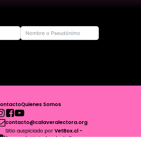
ontacto
Quienes Somos
contacto@calaveralectora.org
Sitio auspiciado por
VetBox.cl -
Farmacia Veterinaria Online para