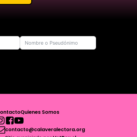
ontacto
Quienes Somos
contacto@calaveralectora.org