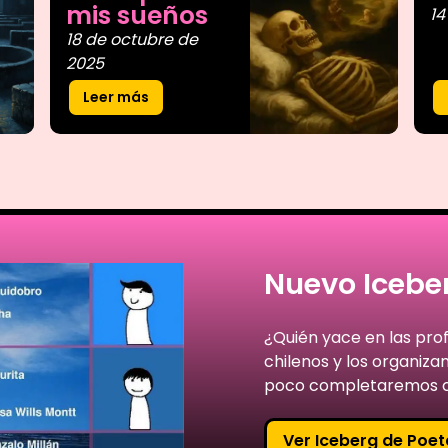
mis sueños
14
18 de octubre de
2025
Leer más
Nuevo Iceber
¿Quién yace en las pro
chilenos y los organiz
poco completaremos c
Ver Iceberg de Poet