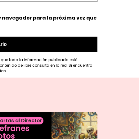
e navegador para la próxima vez que
r que toda la información publicada esté
ntenido de libre consulta en la red. Si encuentra
ias.
artas al Director
efranes
otos