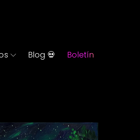
os
Blog 💀
Boletín