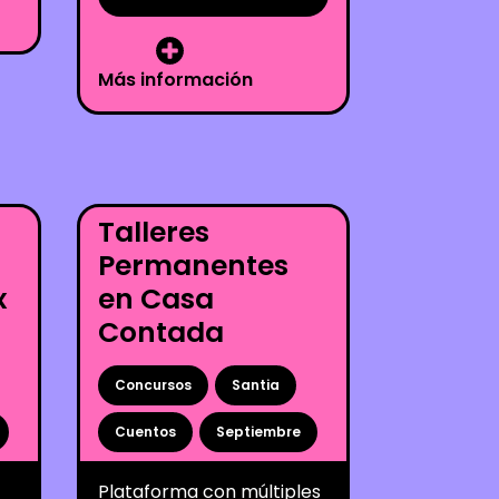
Más información
Talleres
Permanentes
x
en Casa
Contada
Concursos
Santia
Cuentos
Septiembre
Plataforma con múltiples