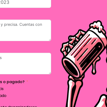
is o pagado?
is
ado