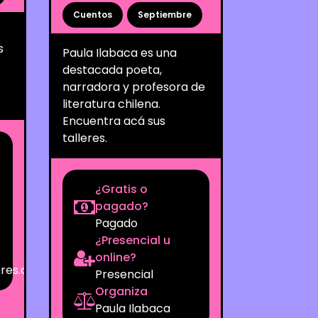
Cuentos
Septiembre
s
Paula Ilabaca es una
destacada poeta,
narradora y profesora de
literatura chilena.
Encuentra acá sus
talleres.
¿Gratis o
pagado?
Pagado
¿Presencial u
online?
eres.com
Presencial
Organiza
Paula Ilabaca