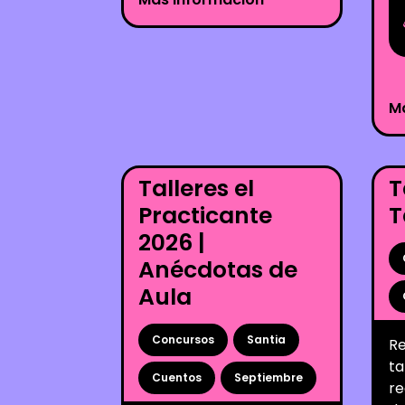
M
Talleres el
T
Practicante
T
2026 |
Anécdotas de
Aula
Concursos
Santia
Re
ta
Cuentos
Septiembre
re