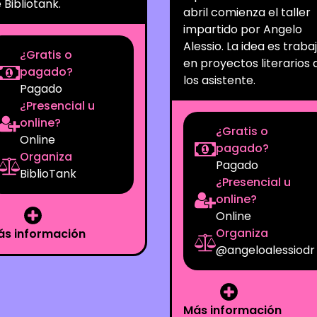
 Bibliotank.
abril comienza el taller
impartido por Angelo
Alessio. La idea es traba
¿Gratis o
en proyectos literarios 
pagado?
los asistente.
Pagado
¿Presencial u
online?
¿Gratis o
Online
pagado?
Organiza
Pagado
BiblioTank
¿Presencial u
online?
Online
Organiza
ás información
@angeloalessiodr
Más información