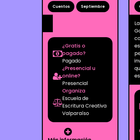
Cuentos
Septiembre
La
G
co
¿Gratis o
es
pagado?
pe
Pagado
in
¿Presencial u
qu
online?
es
Presencial
Organiza
Escuela de
Escritura Creativa
Valparaíso
Más información