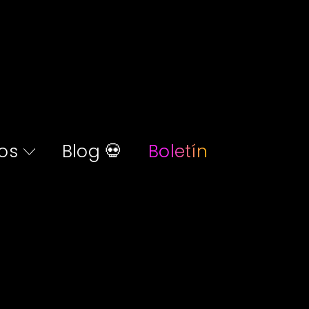
os
Blog 💀
Boletín