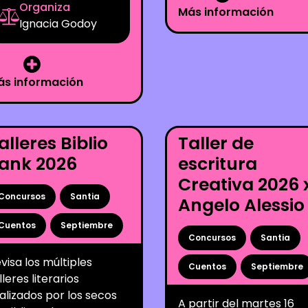
Organiza
Más información
Ignacia Godoy
ás información
alleres Biblio
Taller de
ank 2026
escritura
Creativa 2026 
Concursos
Santia
Angelo Alessio
Cuentos
Septiembre
Concursos
Santia
visa los múltiples
Cuentos
Septiembre
lleres literarios
alizados por los secos
A partir del martes 16