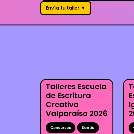
Envía tu taller ▼
Talleres Escuela
T
de Escritura
E
Creativa
I
Valparaíso 2026
2
Concursos
Santia