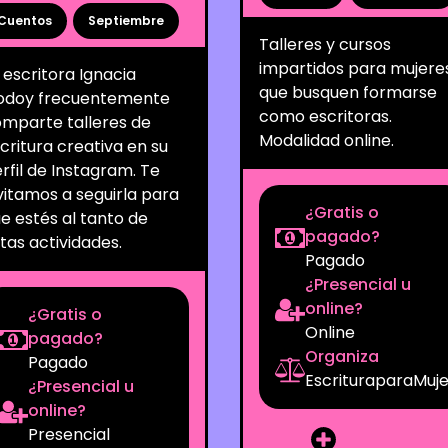
Cuentos
Septiembre
Talleres y cursos
impartidos para mujere
 escritora Ignacia
que busquen formarse
odoy frecuentemente
como escritoras.
mparte talleres de
Modalidad online.
critura creativa en su
rfil de Instagram. Te
vitamos a seguirla para
¿Gratis o
e estés al tanto de
pagado?
tas actividades.
Pagado
¿Presencial u
online?
¿Gratis o
Online
pagado?
Organiza
Pagado
EscrituraparaMuj
¿Presencial u
online?
Presencial