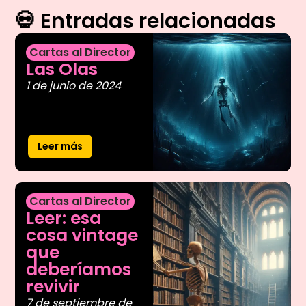
💀 Entradas relacionadas
Cartas al Director
Las Olas
1 de junio de 2024
Leer más
Cartas al Director
Leer: esa
cosa vintage
que
deberíamos
revivir
7 de septiembre de