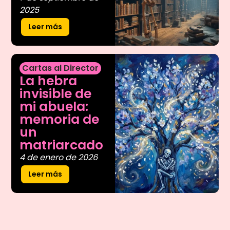
2025
Leer más
Cartas al Director
La hebra
invisible de
mi abuela:
memoria de
un
matriarcado
4 de enero de 2026
Leer más