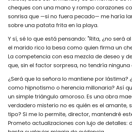
cheques con una mano y rompo corazones con 
sonrisa que —si no fuera pecado— me haría l
sobre una patata frita en la playa.
Y sí, sé lo que está pensando: "Rita, ¿no será al
el marido rico la besa como quien firma un ch
La competencia con esa mezcla de deseo y de
que, sin el factor sorpresa, no tendría ninguna
¿Será que la señora lo mantiene por lástima? ¿
como hipnotismo o herencia millonaria? Así que
un simple triángulo amoroso. Es una obra maestr
verdadero misterio no es quién es el amante, sin
tipo? Si me lo permite, director, mantendré este
Prometo actualizaciones con lujo de detalles
hasta cualquier migaja de evidencia.