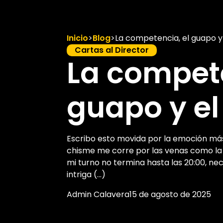
Inicio
>
Blog
>
La competencia, el guapo y
Cartas al Director
La compete
guapo y e
Escribo esto movida por la emoción más t
chisme me corre por las venas como la
mi turno no termina hasta las 20:00, n
intriga (...)
Admin Calavera
15 de agosto de 2025