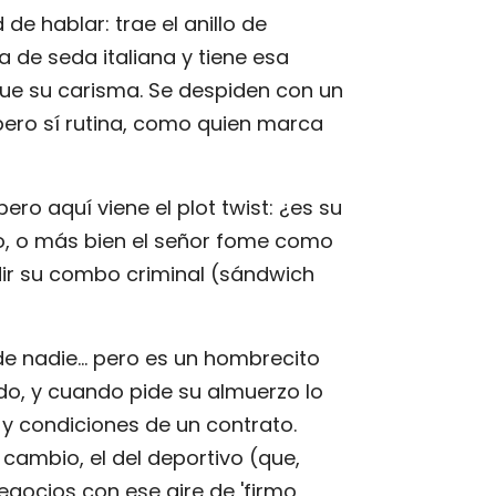
de hablar: trae el anillo de
 de seda italiana y tiene esa
que su carisma. Se despiden con un
pero sí rutina, como quien marca
 pero aquí viene el plot twist: ¿es su
vo, o más bien el señor fome como
edir su combo criminal (sándwich
e nadie... pero es un hombrecito
do, y cuando pide su almuerzo lo
 y condiciones de un contrato.
cambio, el del deportivo (que,
egocios con ese aire de 'firmo