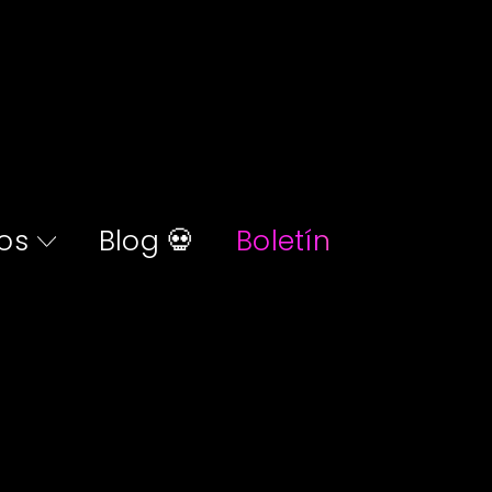
os
Blog 💀
Boletín