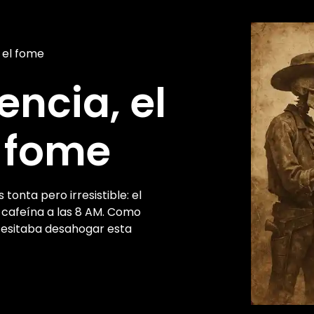
 el fome
ncia, el
l fome
onta pero irresistible: el
 cafeína a las 8 AM. Como
ecesitaba desahogar esta