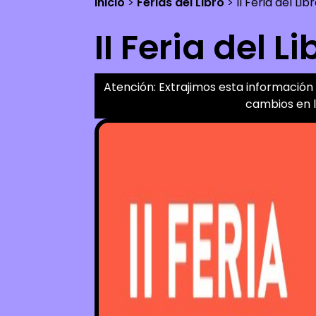
Inicio
>
Ferias del Libro
>
II Feria del Li
II Feria del 
Atención: Extrajimos esta información d
cambios en l