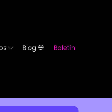
os
Blog 💀
Boletín