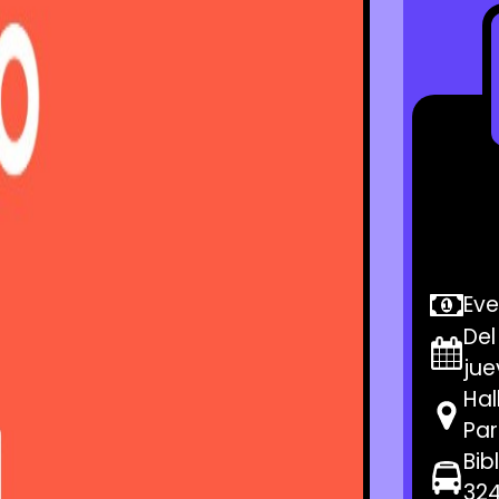
Ev
De
jue
Hal
Par
Bib
324