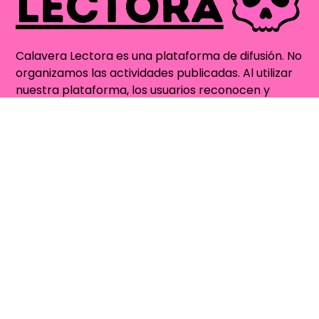
Calavera Lectora es una plataforma de difusión. No
organizamos las actividades publicadas. Al utilizar
nuestra plataforma, los usuarios reconocen y
aceptan que Calavera Lectora no se
responsabilizará por cambios en la realización o
programación de las actividades publicadas. Para
más información, revisa
Términos y Condiciones
.
Contacto
Quienes Somos
contacto@calaveralectora.org
Sitio auspiciado por
VetBox.cl - Farmacia
Veterinaria Online para Perros y Gatos