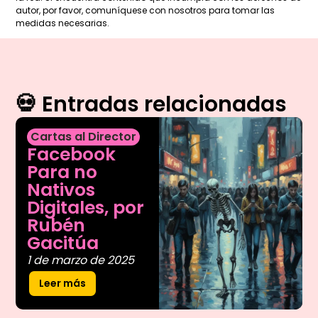
autor, por favor, comuníquese con nosotros para tomar las
medidas necesarias.
💀 Entradas relacionadas
Cartas al Director
Facebook
Para no
Nativos
Digitales, por
Rubén
Gacitúa
1 de marzo de 2025
Leer más