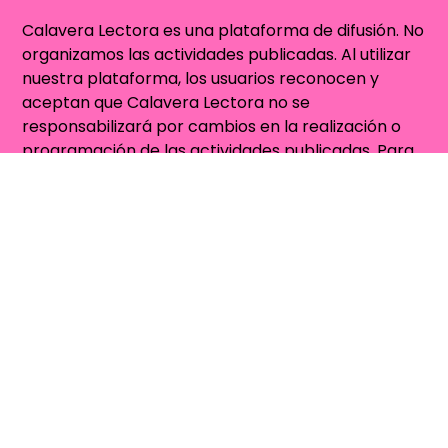
Calavera Lectora es una plataforma de difusión. No
organizamos las actividades publicadas. Al utilizar
nuestra plataforma, los usuarios reconocen y
aceptan que Calavera Lectora no se
responsabilizará por cambios en la realización o
programación de las actividades publicadas. Para
más información, revisa
Términos y Condiciones
.
Contacto
Quienes Somos
contacto@calaveralectora.org
Sitio auspiciado por
VetBox.cl - Farmacia
Veterinaria Online para Perros y Gatos
Concursos