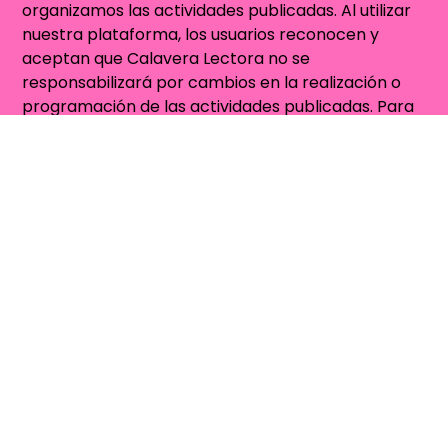
organizamos las actividades publicadas. Al utilizar
nuestra plataforma, los usuarios reconocen y
aceptan que Calavera Lectora no se
responsabilizará por cambios en la realización o
programación de las actividades publicadas. Para
más información, revisa
Términos y Condiciones
.
Contacto
Quienes Somos
contacto@calaveralectora.org
Sitio auspiciado por
VetBox.cl - Farmacia
Veterinaria Online para Perros y Gatos
Concursos
Cuento
Poesía