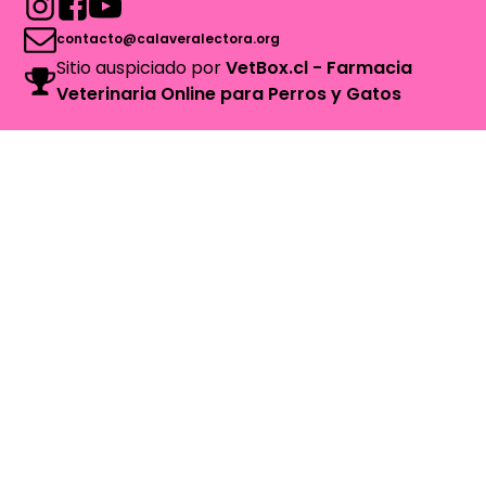
contacto@calaveralectora.org
Sitio auspiciado por
VetBox.cl - Farmacia
Veterinaria Online para Perros y Gatos
Concursos
Cuento
Poesía
Novela
Talleres y Clubes
Talleres
Clubes
Recursos