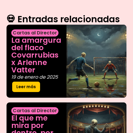
💀 Entradas relacionadas
Cartas al Director
La amargura
del flaco
Covarrubias
x Arlenne
Vatter
19 de enero de 2025
Leer más
Cartas al Director
El que me
mira por
dentro, por